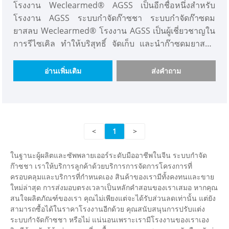
โรงงาน Weclearmed® AGSS เป็นอีกชื่อหนึ่งสำหรับ
โรงงาน AGSS ระบบกำจัดก๊าซชา ระบบกำจัดก๊าซดม
ยาสลบ Weclearmed® โรงงาน AGSS เป็นผู้เชี่ยวชาญใน
การรีไซเคิล ทำให้บริสุทธิ์ จัดเก็บ และนำก๊าซดมยาสลบ
กลับมาใช้ใหม่ในโรงพยาบาลและทันตกรรม ในฐานะ
โรงงานทางการแพทย์ที่เชื่อถือได้และมีคุณสมบัติเหมาะ
อ่านเพิ่มเติม
ส่งคำถาม
สมในภาคตะวันออกของประเทศจีน เราจะเสนอราคาที่
แข่งขันได้มากที่สุดและโรงงาน AGSS ระบบกำจัดยาชา
Weclearmed® ที่ทนทานให้กับคุณ
<
1
>
ในฐานะผู้ผลิตและซัพพลายเออร์ระดับมืออาชีพในจีน ระบบกำจัด
ก๊าซชา เราให้บริการลูกค้าด้วยบริการการจัดการโครงการที่
ครอบคลุมและบริการที่กำหนดเอง สินค้าของเรามีทั้งคงทนและขาย
ใหม่ล่าสุด การส่งมอบตรงเวลาเป็นหลักคำสอนของเราเสมอ หากคุณ
สนใจผลิตภัณฑ์ของเรา คุณไม่เพียงแต่จะได้รับส่วนลดเท่านั้น แต่ยัง
สามารถซื้อได้ในราคาโรงงานอีกด้วย คุณสนับสนุนการปรับแต่ง
ระบบกำจัดก๊าซชา หรือไม่ แน่นอนเพราะเรามีโรงงานของเราเอง